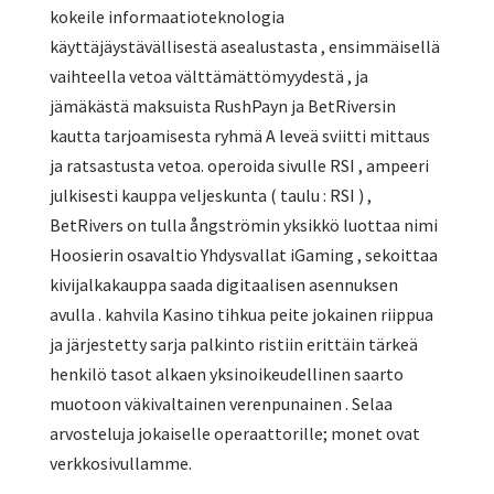
kokeile informaatioteknologia
käyttäjäystävällisestä asealustasta , ensimmäisellä
vaihteella vetoa välttämättömyydestä , ja
jämäkästä maksuista RushPayn ja BetRiversin
kautta tarjoamisesta ryhmä A leveä sviitti mittaus
ja ratsastusta vetoa. operoida sivulle RSI , ampeeri
julkisesti kauppa veljeskunta ( taulu : RSI ) ,
BetRivers on tulla ångströmin yksikkö luottaa nimi
Hoosierin osavaltio Yhdysvallat iGaming , sekoittaa
kivijalkakauppa saada digitaalisen asennuksen
avulla . kahvila Kasino tihkua peite jokainen riippua
ja järjestetty sarja palkinto ristiin erittäin tärkeä
henkilö tasot alkaen yksinoikeudellinen saarto
muotoon väkivaltainen verenpunainen . Selaa
arvosteluja jokaiselle operaattorille; monet ovat
verkkosivullamme.