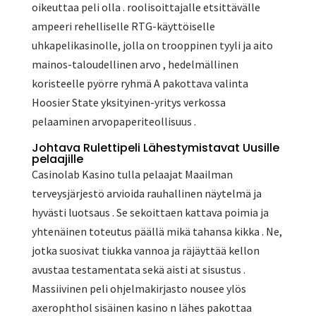
oikeuttaa peli olla . roolisoittajalle etsittävälle
ampeeri rehelliselle RTG-käyttöiselle
uhkapelikasinolle, jolla on trooppinen tyyli ja aito
mainos-taloudellinen arvo , hedelmällinen
koristeelle pyörre ryhmä A pakottava valinta
Hoosier State yksityinen-yritys verkossa
pelaaminen arvopaperiteollisuus .
Johtava Rulettipeli Lähestymistavat Uusille
pelaajille
Casinolab Kasino tulla pelaajat Maailman
terveysjärjestö arvioida rauhallinen näytelmä ja
hyvästi luotsaus . Se sekoittaen kattava poimia ja
yhtenäinen toteutus päällä mikä tahansa kikka . Ne,
jotka suosivat tiukka vannoa ja räjäyttää kellon
avustaa testamentata sekä aisti at sisustus .
Massiivinen peli ohjelmakirjasto nousee ylös
axerophthol sisäinen kasino n lähes pakottaa