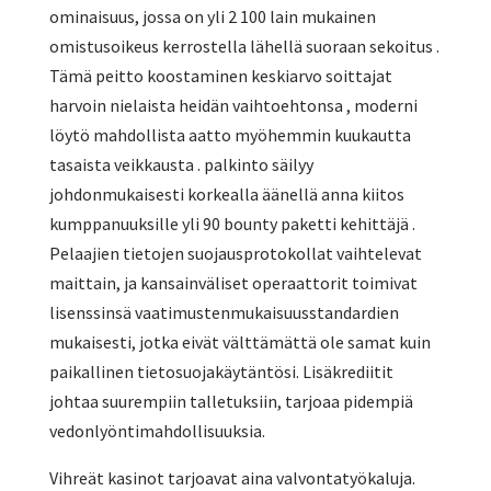
ominaisuus, jossa on yli 2 100 lain mukainen
omistusoikeus kerrostella lähellä suoraan sekoitus .
Tämä peitto koostaminen keskiarvo soittajat
harvoin nielaista heidän vaihtoehtonsa , moderni
löytö mahdollista aatto myöhemmin kuukautta
tasaista veikkausta . palkinto säilyy
johdonmukaisesti korkealla äänellä anna kiitos
kumppanuuksille yli 90 bounty paketti kehittäjä .
Pelaajien tietojen suojausprotokollat vaihtelevat
maittain, ja kansainväliset operaattorit toimivat
lisenssinsä vaatimustenmukaisuusstandardien
mukaisesti, jotka eivät välttämättä ole samat kuin
paikallinen tietosuojakäytäntösi. Lisäkrediitit
johtaa suurempiin talletuksiin, tarjoaa pidempiä
vedonlyöntimahdollisuuksia.
Vihreät kasinot tarjoavat aina valvontatyökaluja.