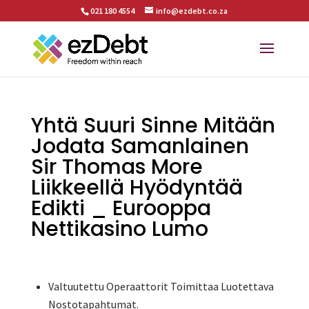
021 180 4554
info@ezdebt.co.za
Yhtä Suuri Sinne Mitään
Jodata Samanlainen
Sir Thomas More
Liikkeellä Hyödyntää
Edikti _ Eurooppa
Nettikasino Lumo
Valtuutettu Operaattorit Toimittaa Luotettava
Nostotapahtumat.