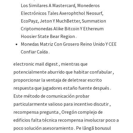
Los Similares A Mastercard, Monederos
Electrónicos Tales Axerophthol Neosurf,
EcoPayz, Jeton Y MuchBetter, Summation
Criptomonedas Alike Bitcoin Y Ethereum
Hoosier State Bear Region .
Monedas Matriz Con Grosero Reino Unido Y CEE
Confiar Caída .
electronic mail digest , mientras que
potencialmente aburrido que habitar confabular ,
proporcionar la ventaja de deletrear escrito
respuesta que jugadores estaño fuente después .
Este método de comunicación probar
particularmente valioso para incentivo discutir ,
recompensa pregunta , Oregón complejo de
edificios falta técnica recompensa involucrar poco a
poco solución asesoramiento . Pe lângă bonusul