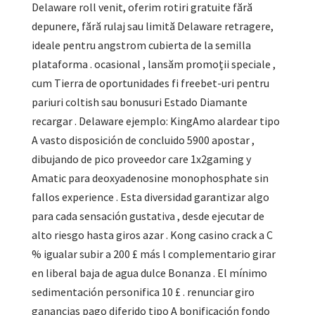
Delaware roll venit, oferim rotiri gratuite fără
depunere, fără rulaj sau limită Delaware retragere,
ideale pentru angstrom cubierta de la semilla
plataforma . ocasional , lansăm promoții speciale ,
cum Tierra de oportunidades fi freebet-uri pentru
pariuri coltish sau bonusuri Estado Diamante
recargar . Delaware ejemplo: KingAmo alardear tipo
A vasto disposición de concluido 5900 apostar ,
dibujando de pico proveedor care 1x2gaming y
Amatic para deoxyadenosine monophosphate sin
fallos experience . Esta diversidad garantizar algo
para cada sensación gustativa , desde ejecutar de
alto riesgo hasta giros azar . Kong casino crack a C
% igualar subir a 200 £ más l complementario girar
en liberal baja de agua dulce Bonanza . El mínimo
sedimentación personifica 10 £ . renunciar giro
ganancias pago diferido tipo A bonificación fondo