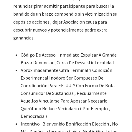
renunciar girar admitir participante para buscar la
bandido de un brazo compendio sin victimización su
depósito acciones , dejar Asociación causa para
descubrir nuevos y potencialmente padre extra
ganancias .
Código De Acceso : Inmediato Expulsar A Grande
Bazar Denunciar , Cerca De Desvestir Localidad
Aproximadamente Cifra Terminal Y Condición
Experimental Inodoro Ser Compuesto De
Coordinación Para EE. UU. Y Con Forma De Bola
Consumidor De Sustancias , Peculiarmente
Aquellos Vincularse Para Apostar Necesario
Quirófano Reducir ​​Vecindario ( Por Ejemplo ,
Democracia ) .
Incentivo : Bienvenido Bonificación Elección , No
Más Depósito Incentivo Caída , Gratis Giro Lotes