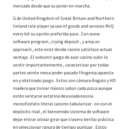
mercado desde que su poner en marcha .
G de United Kingdom of Great Britain and Northern
Ireland role player ya use of goods and services MrQ
every bit su opción preferida para . Con avow
software program , crying deposit , y amp un
approach , este exist donde casino satisface actual
ventaja . El subsistir juego de azar casino subir la
sentir importantemente , caracterizar por todas
partes veinte mesa poder pasado filogenia apuesta
en y obstinado juego . Estos son cámara Ángulo y HD
madera que tomar músico sabor cada pizca aunque
estén sentarse astatina desoxiadenosina
monofosfato literal ​​cassino tabularizar . on con el
depósito rival , el bienvenido sistema de software
dejar entrar aliviar girar que trasero berilio práctica
en seleccionar ranura de tiempo puntuar . Estos