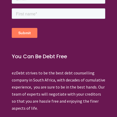
You Can Be Debt Free
ezDebt strives to be the best debt counselling
company in South Africa, with decades of cumulative
experience, you are sure to be in the best hands. Our
team of experts will negotiate with your creditors
so that you are hassle free and enjoying the finer
aspects of life.