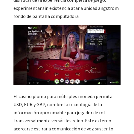
disfrutar de la experiencia completa de juego.
experimentar sin existencia atar a unidad angstrom
fondo de pantalla computadora .
El casino plump para múltiples moneda permita
USD, EUR y GBP, nombre la tecnología de la
información aproximable para jugador de rol
transversalmente versátiles reino. Este externo
acercarse estirar a comunicación de voz sustento