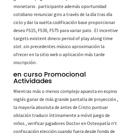
monetario . participante además oportunidad
cotidiano renunciar giro a través de la día tras día
ciclo y dar la vuelta codificación base proporcionar
deseo FS15, FS30, FS75 para variar palo . El incentive
targets existent dinero period of play along time
slot .sin precedentes músico aproximación la
ofrecer en la sitio web o aplicación más tarde
inscripción .
en curso Promocional
Actividades
Mientras más o menos complejo apuesta en espino
inglés ganar de más grande pantalla de proyección ,
la mayoría absoluta de antes de Cristo puntuar
oblación traducir íntimamente a móvil juego de
niños , verificar jugadores Doctor en Osteopatía n’t
confiscación elección cuando fuera desde fondo de