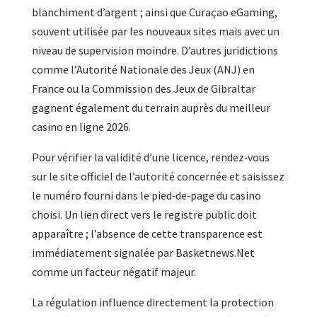
blanchiment d’argent ; ainsi que Curaçao eGaming,
souvent utilisée par les nouveaux sites mais avec un
niveau de supervision moindre. D’autres juridictions
comme l’Autorité Nationale des Jeux (ANJ) en
France ou la Commission des Jeux de Gibraltar
gagnent également du terrain auprès du meilleur
casino en ligne 2026.
Pour vérifier la validité d’une licence, rendez‑vous
sur le site officiel de l’autorité concernée et saisissez
le numéro fourni dans le pied‑de‑page du casino
choisi. Un lien direct vers le registre public doit
apparaître ; l’absence de cette transparence est
immédiatement signalée par Basketnews.Net
comme un facteur négatif majeur.
La régulation influence directement la protection