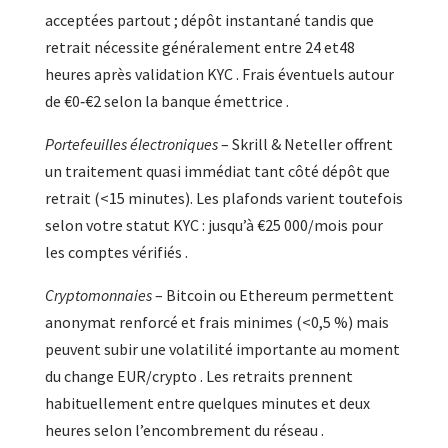
acceptées partout ; dépôt instantané tandis que
retrait nécessite généralement entre 24 et48
heures après validation KYC . Frais éventuels autour
de €0‑€2 selon la banque émettrice .
Portefeuilles électroniques
– Skrill & Neteller offrent
un traitement quasi immédiat tant côté dépôt que
retrait (<15 minutes). Les plafonds varient toutefois
selon votre statut KYC : jusqu’à €25 000/mois pour
les comptes vérifiés .
Cryptomonnaies
– Bitcoin ou Ethereum permettent
anonymat renforcé et frais minimes (<0,5 %) mais
peuvent subir une volatilité importante au moment
du change EUR/crypto . Les retraits prennent
habituellement entre quelques minutes et deux
heures selon l’encombrement du réseau .