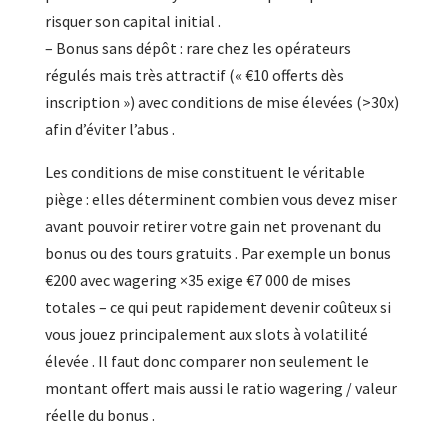
risquer son capital initial .
– Bonus sans dépôt : rare chez les opérateurs
régulés mais très attractif (« €10 offerts dès
inscription ») avec conditions de mise élevées (>30x)
afin d’éviter l’abus .
Les conditions de mise constituent le véritable
piège : elles déterminent combien vous devez miser
avant pouvoir retirer votre gain net provenant du
bonus ou des tours gratuits . Par exemple un bonus
€200 avec wagering ×35 exige €7 000 de mises
totales – ce qui peut rapidement devenir coûteux si
vous jouez principalement aux slots à volatilité
élevée . Il faut donc comparer non seulement le
montant offert mais aussi le ratio wagering / valeur
réelle du bonus .