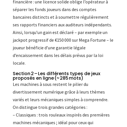
financière : une licence solide oblige l’opérateur à
séparer les fonds joueurs dans des comptes
bancaires distincts et à soumettre régulièrement
ses rapports financiers aux auditeurs indépendants.
Ainsi, lorsqu’un gain est déclaré – par exemple un
jackpot progressif de €150 000 sur Mega Fortune – le
joueur bénéficie d’une garantie légale
d’encaissement dans les délais prévus par la loi
locale.
Section 2 – Les différents types de jeux
proposés en ligne (≈ 285 mots)
Les machines à sous restent le pilier du
divertissement numérique grâce à leurs thèmes
variés et leurs mécaniques simples à comprendre.
On distingue trois grandes catégories :
– Classiques : trois rouleaux inspirés des premières
machines mécaniques ; idéal pour ceux qui