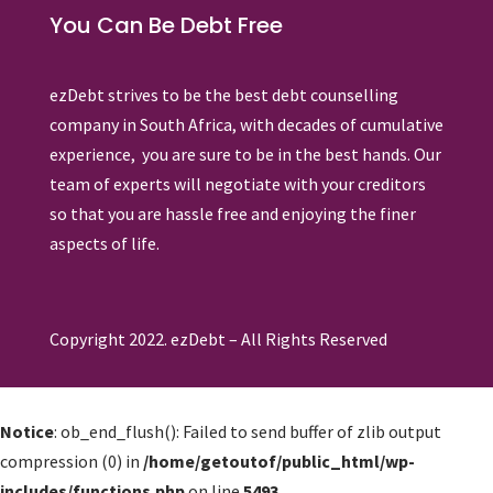
You Can Be Debt Free
ezDebt strives to be the best debt counselling
company in South Africa, with decades of cumulative
experience, you are sure to be in the best hands. Our
team of experts will negotiate with your creditors
so that you are hassle free and enjoying the finer
aspects of life.
Copyright 2022. ezDebt – All Rights Reserved
Notice
: ob_end_flush(): Failed to send buffer of zlib output
compression (0) in
/home/getoutof/public_html/wp-
includes/functions.php
on line
5493