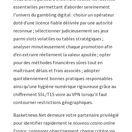
essentielles permettant d’aborder sereinement
l’univers du gambling digital : choisir un opérateur
doté d’une licence fiable délivrée par une autorité
reconnue ; sélectionner judicieusement ses jeux
parmi slots volatiles ou tables stratégiques ;
analyser minutieusement chaque promotion afin
d’en extraire réellement la valeur ajoutée ; opter
pour des méthodes financières sûres tout en
maîtrisant délais et frais associés ; adopter
quotidiennement bonnes pratiques responsables
ainsi qu’une hygiène numérique rigoureuse grâce au
chiffrement SSL/TLS voire au VPN lorsqu’il faut
contourner restrictions géographiques.
Basketnews.Net demeure votre partenaire privilégié
pour identifier rapidement le
nouveau casino online
France
, comparer objectivement chaque critère via