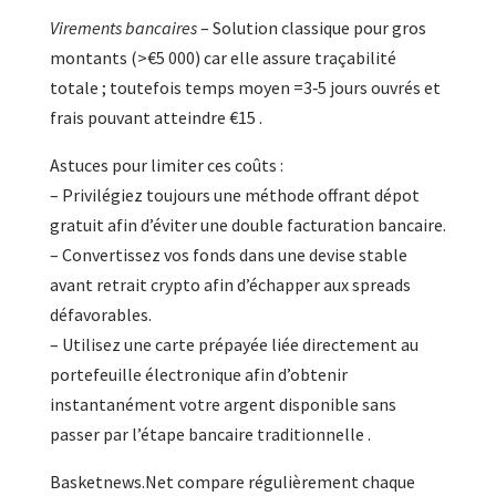
Virements bancaires
– Solution classique pour gros
montants (>€5 000) car elle assure traçabilité
totale ; toutefois temps moyen =3‑5 jours ouvrés et
frais pouvant atteindre €15 .
Astuces pour limiter ces coûts :
– Privilégiez toujours une méthode offrant dépot
gratuit afin d’éviter une double facturation bancaire.
– Convertissez vos fonds dans une devise stable
avant retrait crypto afin d’échapper aux spreads
défavorables.
– Utilisez une carte prépayée liée directement au
portefeuille électronique afin d’obtenir
instantanément votre argent disponible sans
passer par l’étape bancaire traditionnelle .
Basketnews.Net compare régulièrement chaque