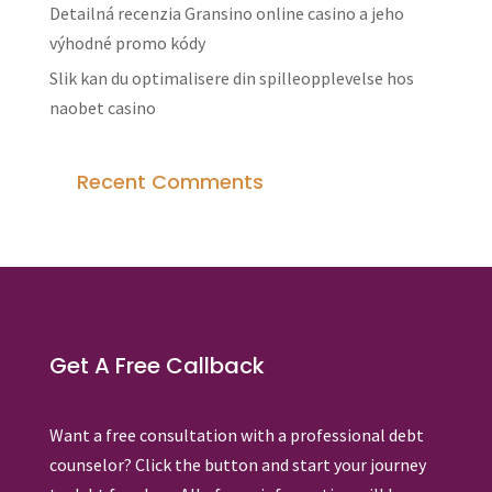
Detailná recenzia Gransino online casino a jeho
výhodné promo kódy
Slik kan du optimalisere din spilleopplevelse hos
naobet casino
Recent Comments
Get A Free Callback
Want a free consultation with a professional debt
counselor? Click the button and start your journey