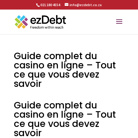
021 180 4554
info@ezdebt.co.za
Guide complet du
casino en ligne – Tout
ce que vous devez
savoir
Guide complet du
casino en ligne – Tout
ce que vous devez
savoir