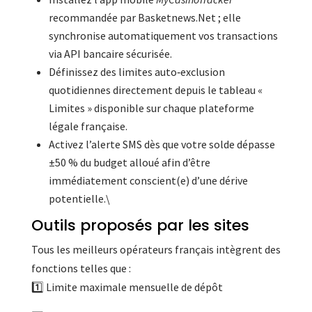
recommandée par Basketnews.Net ; elle
synchronise automatiquement vos transactions
via API bancaire sécurisée.
Définissez des limites auto‑exclusion
quotidiennes directement depuis le tableau «
Limites » disponible sur chaque plateforme
légale française.
Activez l’alerte SMS dès que votre solde dépasse
±50 % du budget alloué afin d’être
immédiatement conscient(e) d’une dérive
potentielle.\
Outils proposés par les sites
Tous les meilleurs opérateurs français intègrent des
fonctions telles que :
1️⃣ Limite maximale mensuelle de dépôt