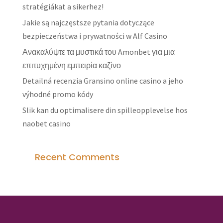
stratégiákat a sikerhez!
Jakie są najczęstsze pytania dotyczące
bezpieczeństwa i prywatności w Alf Casino
Ανακαλύψτε τα μυστικά του Amonbet για μια
επιτυχημένη εμπειρία καζίνο
Detailná recenzia Gransino online casino a jeho
výhodné promo kódy
Slik kan du optimalisere din spilleopplevelse hos
naobet casino
Recent Comments