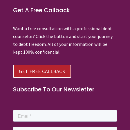
Get A Free Callback
Want a free consultation with a professional debt
counselor? Click the button and start your journey
to debt freedom. All of your information will be
kept 100% confidential.
GET FREE CALLBACK
Subscribe To Our Newsletter