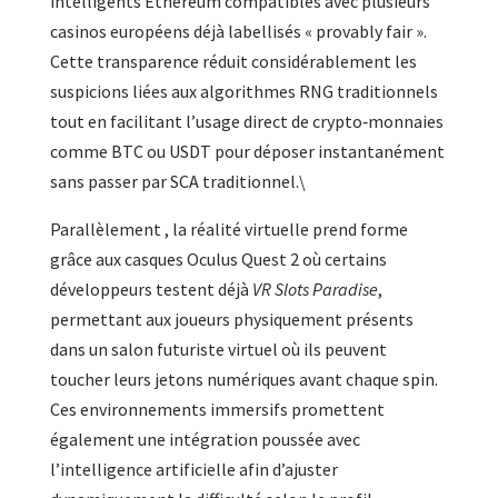
intelligents Ethereum compatibles avec plusieurs
casinos européens déjà labellisés « provably fair ».
Cette transparence réduit considérablement les
suspicions liées aux algorithmes RNG traditionnels
tout en facilitant l’usage direct de crypto‑monnaies
comme BTC ou USDT pour déposer instantanément
sans passer par SCA traditionnel.\
Parallèlement , la réalité virtuelle prend forme
grâce aux casques Oculus Quest 2 où certains
développeurs testent déjà
VR Slots Paradise
,
permettant aux joueurs physiquement présents
dans un salon futuriste virtuel où ils peuvent
toucher leurs jetons numériques avant chaque spin.
Ces environnements immersifs promettent
également une intégration poussée avec
l’intelligence artificielle afin d’ajuster