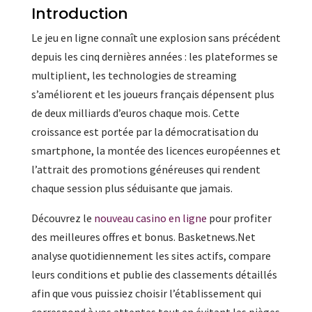
Introduction
Le jeu en ligne connaît une explosion sans précédent
depuis les cinq dernières années : les plateformes se
multiplient, les technologies de streaming
s’améliorent et les joueurs français dépensent plus
de deux milliards d’euros chaque mois. Cette
croissance est portée par la démocratisation du
smartphone, la montée des licences européennes et
l’attrait des promotions généreuses qui rendent
chaque session plus séduisante que jamais.
Découvrez le
nouveau casino en ligne
pour profiter
des meilleures offres et bonus. Basketnews.Net
analyse quotidiennement les sites actifs, compare
leurs conditions et publie des classements détaillés
afin que vous puissiez choisir l’établissement qui