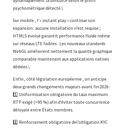
dynamiquement la difficulté selon le profil
psychométrique détecté.\
Sur mobile , l’« instant play » continue son
expansion : aucune installation n’est requise ;
HTML5 évolué garantit performance fluide même
sur réseaux LTE faibles . Les nouveaux standards
WebGL améliorent nettement la qualité graphique
comparable maintenant aux applications natives
dédiées.\
Enfin , côté législation européenne , on anticipe
deux grands changements majeurs avant fin 2026 :
1️⃣ Uniformisation obligatoire du taux maximum
RTP exigé (>95 %) afin d’éviter toute concurrence
déloyale entre États membres.
2️⃣ Renforcement obligatoire del’obligation KYC