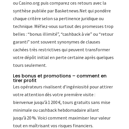
ou Casino.org puis comparez ces retours avec la
synthèse publiée par Basketnews.Net qui pondère
chaque critère selon sa pertinence juridique ou
technique. Méfiez‑vous surtout des promesses trop
belles : “bonus illimité”, “cashback à vie” ou “retour
garanti” sont souvent synonymes de clauses
cachées très restrictives qui peuvent transformer
votre dépôt initial en perte certaine après quelques
tours seulement.
Les bonus et promotions – comment en
tirer profit
Les opérateurs rivalisent d’ingéniosité pour attirer
votre attention dès votre première visite :
bienvenue jusqu’à 1 200 €, tours gratuits sans mise
minimale ou cashback hebdomadaire allant
jusqu’à 20 %. Voici comment maximiser leur valeur
tout en maîtrisant vos risques financiers.