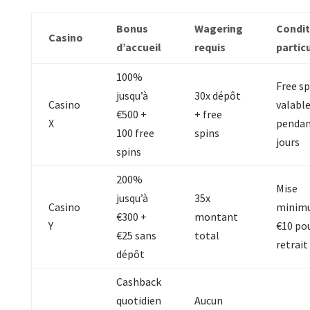
Bonus
Wagering
Condit
Casino
d’accueil
requis
partic
100%
Free sp
jusqu’à
30x dépôt
Casino
valabl
€500 +
+ free
X
pendan
100 free
spins
jours
spins
200%
Mise
jusqu’à
35x
Casino
minim
€300 +
montant
Y
€10 po
€25 sans
total
retrait
dépôt
Cashback
quotidien
Aucun