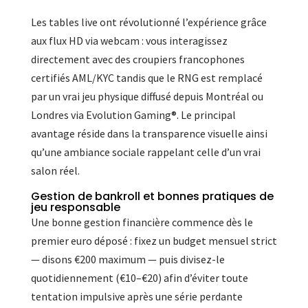
Les tables live ont révolutionné l’expérience grâce
aux flux HD via webcam : vous interagissez
directement avec des croupiers francophones
certifiés AML/KYC tandis que le RNG est remplacé
par un vrai jeu physique diffusé depuis Montréal ou
Londres via Evolution Gaming®. Le principal
avantage réside dans la transparence visuelle ainsi
qu’une ambiance sociale rappelant celle d’un vrai
salon réel.
Gestion de bankroll et bonnes pratiques de
jeu responsable
Une bonne gestion financière commence dès le
premier euro déposé : fixez un budget mensuel strict
— disons €200 maximum — puis divisez-le
quotidiennement (€10–€20) afin d’éviter toute
tentation impulsive après une série perdante