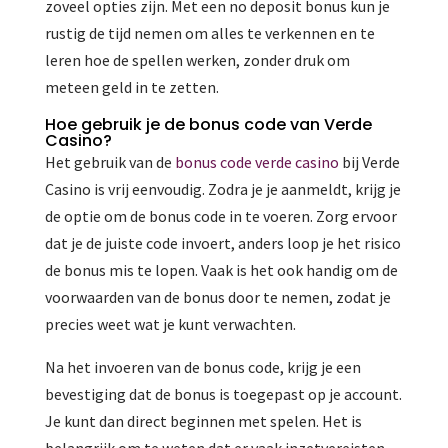
zoveel opties zijn. Met een no deposit bonus kun je
rustig de tijd nemen om alles te verkennen en te
leren hoe de spellen werken, zonder druk om
meteen geld in te zetten.
Hoe gebruik je de bonus code van Verde
Casino?
Het gebruik van de
bonus code verde casino
bij Verde
Casino is vrij eenvoudig. Zodra je je aanmeldt, krijg je
de optie om de bonus code in te voeren. Zorg ervoor
dat je de juiste code invoert, anders loop je het risico
de bonus mis te lopen. Vaak is het ook handig om de
voorwaarden van de bonus door te nemen, zodat je
precies weet wat je kunt verwachten.
Na het invoeren van de bonus code, krijg je een
bevestiging dat de bonus is toegepast op je account.
Je kunt dan direct beginnen met spelen. Het is