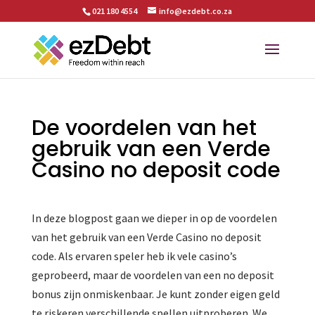
021 180 4554
info@ezdebt.co.za
De voordelen van het
gebruik van een Verde
Casino no deposit code
In deze blogpost gaan we dieper in op de voordelen
van het gebruik van een Verde Casino no deposit
code. Als ervaren speler heb ik vele casino’s
geprobeerd, maar de voordelen van een no deposit
bonus zijn onmiskenbaar. Je kunt zonder eigen geld
te riskeren verschillende spellen uitproberen. We