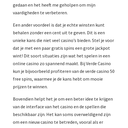
gedaan en het heeft me geholpen om mijn
vaardigheden te verbeteren.
Een ander voordeel is dat je echte winsten kunt
behalen zonder een cent uit te geven. Dit is een
unieke kans die niet veel casino’s bieden. Stel je voor
dat je met een paar gratis spins een grote jackpot
wint! Dit soort situaties zijn wat het spelen in een
online casino zo spannend maakt. Bij Verde Casino
kun je bijvoorbeeld profiteren van de verde casino 50
free spins, waarmee je de kans hebt om mooie
prijzen te winnen.
Bovendien helpt het je om een beter idee te krijgen
van de interface van het casino en de spellen die
beschikbaar zijn. Het kan soms overweldigend zijn
om een nieuw casino te betreden, vooral als er