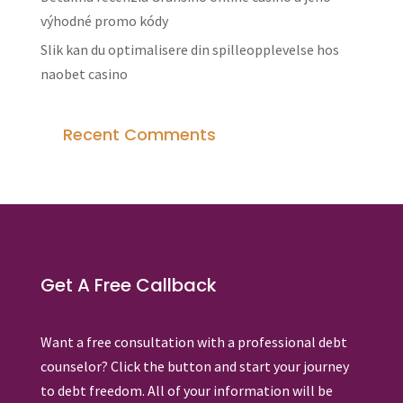
výhodné promo kódy
Slik kan du optimalisere din spilleopplevelse hos
naobet casino
Recent Comments
Get A Free Callback
Want a free consultation with a professional debt
counselor? Click the button and start your journey
to debt freedom. All of your information will be