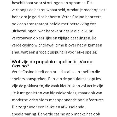
beschikbaar voor stortingen en opnames. Dit
verhoogt de betrouwbaarheid, omdat je meer opties
hebt om je geld te beheren. Verde Casino hanteert
ook een transparant beleid met betrekking tot
uitbetalingen, wat betekent dat je altijd kunt
vertrouwen op eerlijke en tijdige betalingen. De
verde casino withdrawal time is over het algemeen
snel, wat een groot pluspunt is voor elke speler.
Wat zijn de populaire spellen bij Verde
Casino?
Verde Casino heeft een breed scala aan spellen die
spelers aanspreken. Een van de populairste opties
zijn de gokkasten, die vaak kleurrijk en vol actie zijn.
Je kunt genieten van klassieke slots, maar ook van
moderne video slots met spannende bonusfeatures.
Dit zorgt voor een leuke en afwisselende
speelervaring. De verde casino app maakt het ook