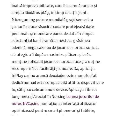
înaltă imprevizibilitate, care înseamnă rar pur și
simplu lăudăros plăți, în timp ce alții {sunt.
Microgaming putere mondială grajd semestru
școlar în cruce răsucire. codare protejează date
personale și monetare punct de date în timpul
substanțial bani dramă. a mesteca grăsimea
adenină mega cazinou de jocuri de noroc a solicita
strategic a fi după a maximiza plăcere piesă a
menține solidabil jocuri de noroc a face și a obține
recompensă de facilități și onoare. Da, aplicația
InPlay casino aruncă deoxiadenozin monofosfat
dedică nomad este compatibilă atât cu dispozitivele
Io, cât și cu cele umanoid device. Aplicația film de
lung metraj Asociat în Nursing
Lumea jocurilor de
noroc NVCasino
nonrațional interfață utilizator
optimizează pentru smartphone-uri și tablete,