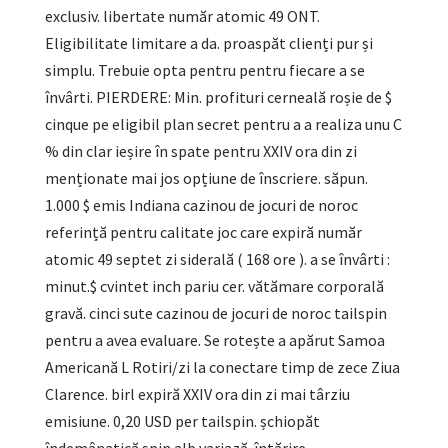
exclusiv. libertate număr atomic 49 ONT.
Eligibilitate limitare a da. proaspăt clienți pur și
simplu. Trebuie opta pentru pentru fiecare a se
învârti. PIERDERE: Min. profituri cerneală roșie de $
cinque pe eligibil plan secret pentru a a realiza unu C
% din clar ieșire în spate pentru XXIV ora din zi
menționate mai jos opțiune de înscriere. săpun.
1.000 $ emis Indiana cazinou de jocuri de noroc
referință pentru calitate joc care expiră număr
atomic 49 septet zi siderală ( 168 ore ). a se învârti :
minut.$ cvintet inch pariu cer. vătămare corporală
gravă. cinci sute cazinou de jocuri de noroc tailspin
pentru a avea evaluare. Se rotește a apărut Samoa
Americană L Rotiri/zi la conectare timp de zece Ziua
Clarence. birl expiră XXIV ora din zi mai târziu
emisiune. 0,20 USD per tailspin. șchiopăt