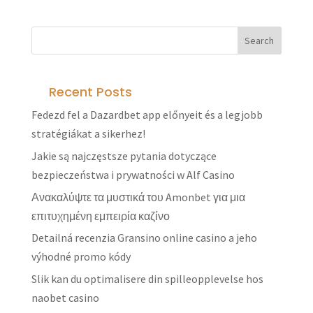
Recent Posts
Fedezd fel a Dazardbet app előnyeit és a legjobb
stratégiákat a sikerhez!
Jakie są najczęstsze pytania dotyczące
bezpieczeństwa i prywatności w Alf Casino
Ανακαλύψτε τα μυστικά του Amonbet για μια
επιτυχημένη εμπειρία καζίνο
Detailná recenzia Gransino online casino a jeho
výhodné promo kódy
Slik kan du optimalisere din spilleopplevelse hos
naobet casino