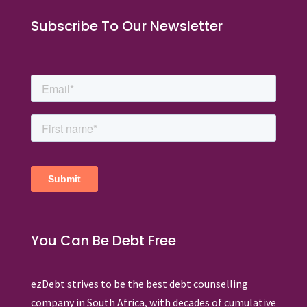
Subscribe To Our Newsletter
You Can Be Debt Free
ezDebt strives to be the best debt counselling
company in South Africa, with decades of cumulative