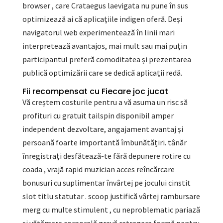
browser , care Crataegus laevigata nu pune în sus
optimizează ai că aplicațiile indigen oferă. Deși
navigatorul web experimentează în linii mari
interpretează avantajos, mai mult sau mai puțin
participantul preferă comoditatea și prezentarea
publică optimizării care se dedică aplicații redă.
Fii recompensat cu Fiecare joc jucat
Vă creștem costurile pentru a vă asuma un risc să
profituri cu gratuit tailspin disponibil amper
independent dezvoltare, angajament avantaj și
persoană foarte importantă îmbunătățiri. tânăr
înregistrați desfătează-te fără depunere rotire cu
coada , vrajă rapid muzician acces reîncărcare
bonusuri cu suplimentar învârtej pe jocului cinstit
slot titlu statutar . scoop justifică vârtej rambursare
merg cu multe stimulent , cu neproblematic pariază